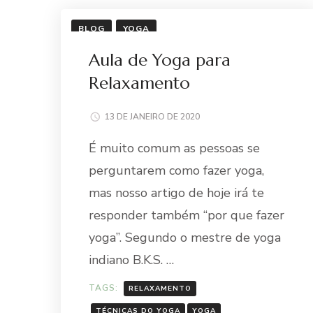
BLOG
YOGA
Aula de Yoga para
Relaxamento
13 DE JANEIRO DE 2020
É muito comum as pessoas se
perguntarem como fazer yoga,
mas nosso artigo de hoje irá te
responder também “por que fazer
yoga”. Segundo o mestre de yoga
indiano B.K.S. …
TAGS:
RELAXAMENTO
TÉCNICAS DO YOGA
YOGA