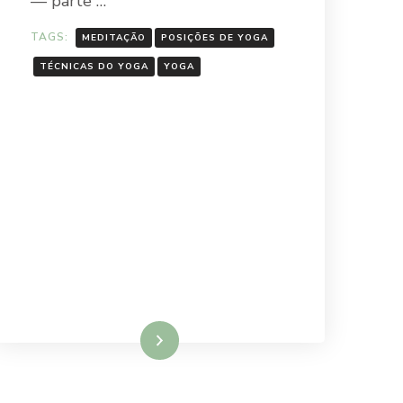
— parte …
TAGS:
MEDITAÇÃO
POSIÇÕES DE YOGA
TÉCNICAS DO YOGA
YOGA
Ler mais